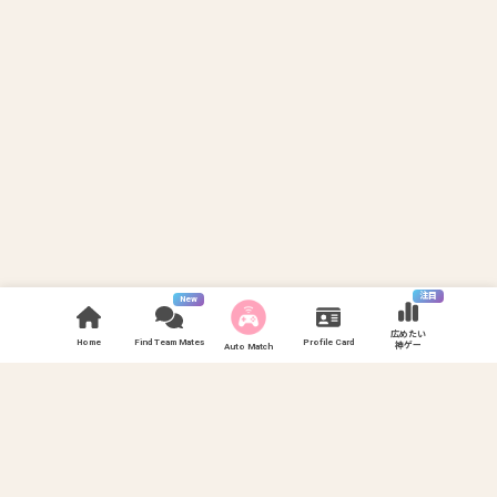
注目
New
広めたい
Home
Find Team Mates
Profile Card
神ゲー
Auto Match