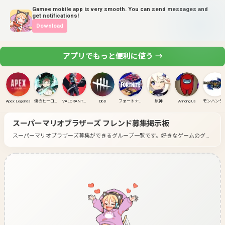
Gamee mobile app is very smooth. You can send messages and
get notifications!
Download
アプリでもっと便利に使う →
Apex Legends
僕のヒーローアカデミア ULTRA RUMBLE
VALORANT(PC)
DbD
フォートナイト
原神
Among Us
モンハンラ
スーパーマリオブラザーズ
フレンド募集掲示板
スーパーマリオブラザーズ募集ができるグループ一覧です。
好きなゲームのグル
ープに入って募集してみよう！