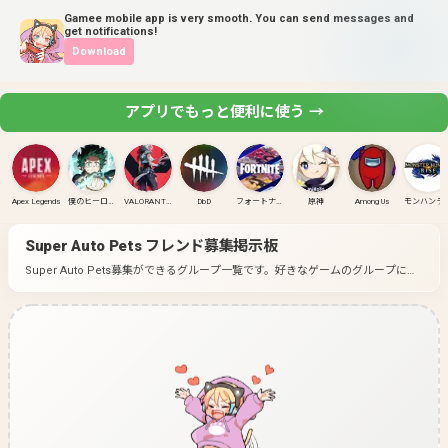
Gamee mobile app is very smooth. You can send messages and
get notifications!
Download
アプリでもっと便利に使う →
Apex Legends
僕のヒーローアカデミア ULTRA RUMBLE
VALORANT(PC)
DbD
フォートナイト
原神
Among Us
モンハンラ
Super Auto Pets
フレンド募集掲示板
Super Auto Pets募集ができるグループ一覧です。
好きなゲームのグループに入
って募集してみよう！