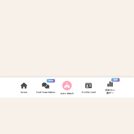
注目
New
広めたい
Home
Find Team Mates
Profile Card
神ゲー
Auto Match