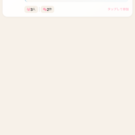
よかったら遊びたいです
3
2
人
件
タップして参加