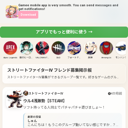
Gamee mobile app is very smooth. You can send messages and
get notifications!
Download
アプリでもっと便利に使う →
Apex Legends
僕のヒーローアカデミア ULTRA RUMBLE
VALORANT(PC)
DbD
フォートナイト
原神
Among Us
モンハンラ
ストリートファイターIV
フレンド募集掲示板
ストリートファイターIV募集ができるグループ一覧です。
好きなゲームのグルー
プに入って募集してみよう！
ストリートファイターIV
4か月前
ウル4浅瀬勢【STEAM】
ソフト持ってる人同士でパチャパチャ遊びましょ〜！
最新の投稿
しゅん
こんにちは！もうこのグループ動いてない感じですか...？