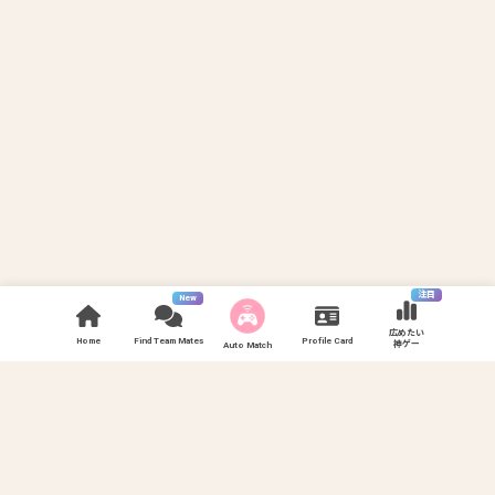
注目
New
広めたい
Home
Find Team Mates
Profile Card
神ゲー
Auto Match