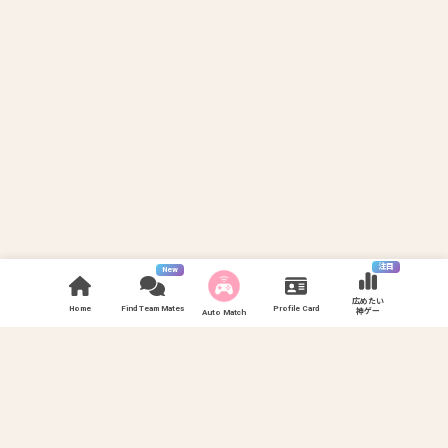
注目
New
広めたい
Home
Find Team Mates
Profile Card
神ゲー
Auto Match