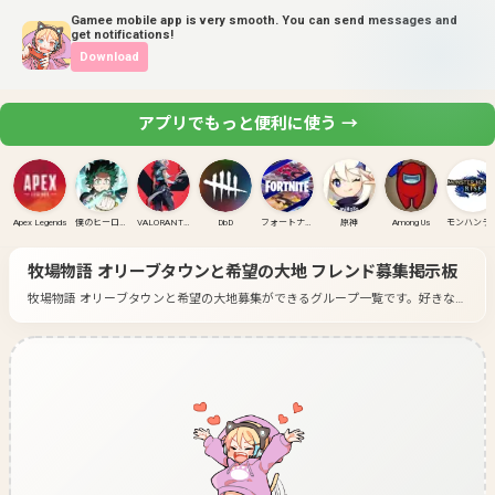
Gamee mobile app is very smooth. You can send messages and
get notifications!
Download
アプリでもっと便利に使う →
Apex Legends
僕のヒーローアカデミア ULTRA RUMBLE
VALORANT(PC)
DbD
フォートナイト
原神
Among Us
モンハンラ
牧場物語 オリーブタウンと希望の大地
フレンド募集掲示板
牧場物語 オリーブタウンと希望の大地募集ができるグループ一覧です。
好きなゲ
ームのグループに入って募集してみよう！