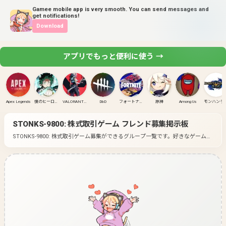
Gamee mobile app is very smooth. You can send messages and
get notifications!
Download
アプリでもっと便利に使う →
Apex Legends
僕のヒーローアカデミア ULTRA RUMBLE
VALORANT(PC)
DbD
フォートナイト
原神
Among Us
モンハンラ
STONKS-9800: 株式取引ゲーム
フレンド募集掲示板
STONKS-9800: 株式取引ゲーム募集ができるグループ一覧です。
好きなゲームの
グループに入って募集してみよう！