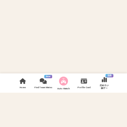
注目
New
広めたい
Home
Find Team Mates
Profile Card
神ゲー
Auto Match