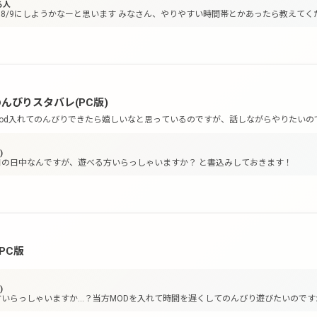
る人
間募集用のグループです。) https://gamee.gg/?deep_link=gamee-
8/9にしようかなーと思います みなさん、やりやすい時間帯とかあったら教えてく
FopenGroupRoom%3FgroupRoomId%3D7a48vYp49VaJzovcxlOI
んびりスタバレ(PC版)
od入れてのんびりできたら嬉しいなと思っているのですが、話しながらやりたいの
、ある程度落ち着いた人だと嬉しいです。 MOD導入に関してわからない場合は、
)
nソースファイル
日の日中なんですが、遊べる方いらっしゃいますか？ と書込みしておきます！
PC版
)
いらっしゃいますか…？当方MODを入れて時間を遅くしてのんびり遊びたいのです