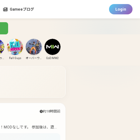
Login
Gameeブログ
スプラトゥーン3
Fall Guys
オーバーウォッチ
CoD:MW2
CoD:MW3
CoD:BO6
パズドラ
ガンダムエボリューション
約18時間前
！MODなしです。 参加後は、遊べ
しいです！(ゲームの情報共有や過疎