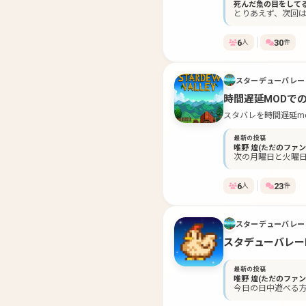
死んだ魚の目をして
ってるゲームを一緒に遊べる仲
とりあえず、次回は
app%3A%2F%2Fapp%2
6
30
人
件
スターデューバレー
時間遅延MODでの
スタバレを時間遅延m
ときの話題のテンポが
最新の投稿
りです。 【グループ主が入れてるMODのうち、一緒に遊ぶのに必要と思われるMOD】 ・SMAPI ・Time Speed ・Generic Mod Config Menu
唯野 煌(ただのファン
・↑の日本語訳.jso
次の月曜日と火曜
6
23
人
件
スターデューバレー
スタデューバレー
最新の投稿
唯野 煌(ただのファン
今日の日中遊べる方
(´；ω；｀)