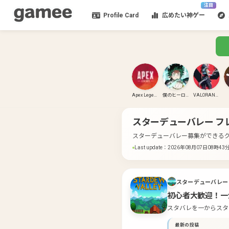
注目
Profile Card
広めたい神ゲー
Apex Legends
僕のヒーローアカデミア ULTRA RUMBLE
VALORANT(PC)
スターデューバレー
フ
スターデューバレー募集ができる
Last update
：
2026年08月07日08時43
スターデューバレー
初心者大歓迎！一
スタバレを一からスタ
る曜日・時間帯などを教えていただ
最新の投稿
れー」の招待URLで