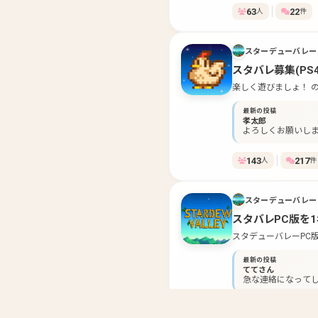
63
22
人
件
スターデューバレー
スタバレ募集(PS4,P
楽しく遊びましょ！ 
最新の投稿
孝太郎
よろしくお願いし
143
217
人
件
スターデューバレー
スタバレPC版を
スタデューバレーPC
最新の投稿
ててさん
急な連絡になってし
ろ、スタデューバレ
ますm(_ _)m
8
23
人
件