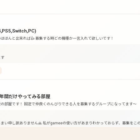
S5,Switch,PC)
のほほんと出来れば👍 募集する時どの機種か一言入れて欲しいです！
ます
1年間だけやってみる部屋
版の部屋です！ 固定で仲良くのんびりできる人を募集するグループになってます〜
まい申し訳ありません🙏 私がgameeの使い方があまりわかっておらず、募集を
ーだと@3までしかvcがはいれないようなので vc161に入ることは可能でしょう