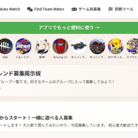
Auto Match
Find Team Mates
ゲーム別募集
診断ツール
アプリでもっと便利に使う →
DbD
フォートナイト
原神
Among Us
モンハンライズ
モンハンライズ:サンブレイク
ポケモンユナイト
レンド募集掲示板
グループ一覧です。
好きなゲームのグループに入って募集してみよう！
分
からスタート！一緒に遊べる人募集
ートします！ 大人数で遊んでみたいので、今回募集しています。 初心者大歓迎です
けると嬉しいです。(日程調整のため) 主→ほぼ初心者。 以下は「PC・Steamゲーム一緒に遊べる友達集ま
す。 まだまだ人が居ないので、気軽に参加して、一緒に色んなゲームができればうれ