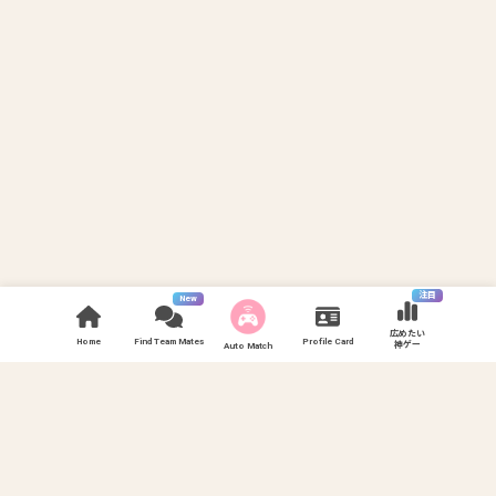
注目
New
広めたい
Home
Find Team Mates
Profile Card
神ゲー
Auto Match