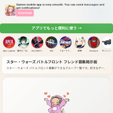
Gamee mobile app is very smooth. You can send messages and
get notifications!
Download
アプリでもっと便利に使う →
Apex Legends
僕のヒーローアカデミア ULTRA RUMBLE
VALORANT(PC)
DbD
フォートナイト
原神
Among Us
モンハンラ
スター・ウォーズ バトルフロント
フレンド募集掲示板
スター・ウォーズ バトルフロント募集ができるグループ一覧です。
好きなゲーム
のグループに入って募集してみよう！