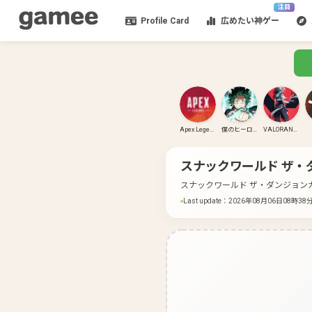
注目
Profile Card
広めたい神ゲー
Apex Legends
僕のヒーローアカデミア ULTRA RUMBLE
VALORANT(PC)
スナックワールド ザ・
スナックワールド ザ・ダンジョン
Last update
：
2026年08月06日08時38