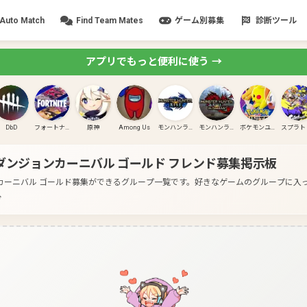
Auto Match
Find Team Mates
ゲーム別募集
診断ツール
アプリでもっと便利に使う →
DbD
フォートナイト
原神
Among Us
モンハンライズ
モンハンライズ:サンブレイク
ポケモンユナイト
ダンジョンカーニバル ゴールド
フレンド募集掲示板
カーニバル ゴールド募集ができるグループ一覧です。
好きなゲームのグループに入
分