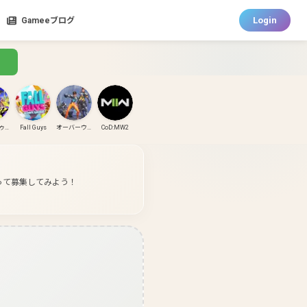
Login
Gameeブログ
スプラトゥーン3
Fall Guys
オーバーウォッチ
CoD:MW2
CoD:MW3
CoD:BO6
パズドラ
ガンダムエボリューション
って募集してみよう！