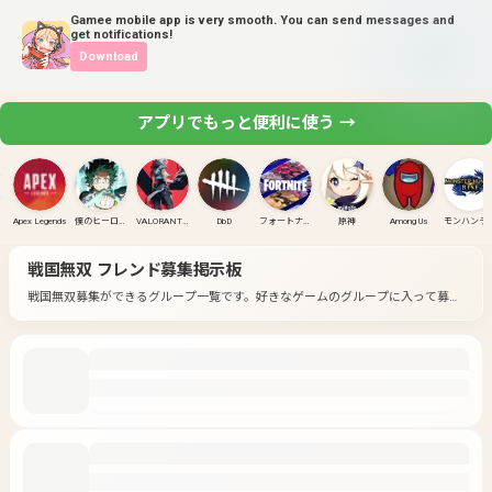
Gamee mobile app is very smooth. You can send messages and
get notifications!
Download
アプリでもっと便利に使う →
Apex Legends
僕のヒーローアカデミア ULTRA RUMBLE
VALORANT(PC)
DbD
フォートナイト
原神
Among Us
モンハンラ
戦国無双
フレンド募集掲示板
戦国無双募集ができるグループ一覧です。
好きなゲームのグループに入って募集
してみよう！