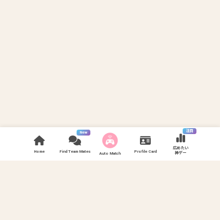
注目
New
広めたい
Home
Find Team Mates
Profile Card
神ゲー
Auto Match