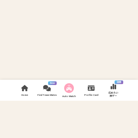
注目
New
広めたい
Home
Find Team Mates
Profile Card
神ゲー
Auto Match