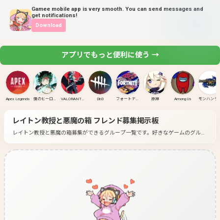
Gamee mobile app is very smooth. You can send messages and
get notifications!
Download
アプリでもっと便利に使う →
Apex Legends
僕のヒーローアカデミア ULTRA RUMBLE
VALORANT(PC)
DbD
フォートナイト
原神
Among Us
モンハンラ
レイトン教授と悪魔の箱
フレンド募集掲示板
レイトン教授と悪魔の箱募集ができるグループ一覧です。
好きなゲームのグルー
プに入って募集してみよう！