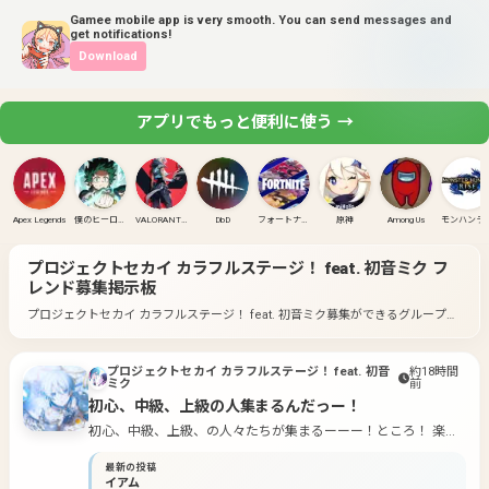
Gamee mobile app is very smooth. You can send messages and
get notifications!
Download
アプリでもっと便利に使う →
Apex Legends
僕のヒーローアカデミア ULTRA RUMBLE
VALORANT(PC)
DbD
フォートナイト
原神
Among Us
モンハンラ
プロジェクトセカイ カラフルステージ！ feat. 初音ミク
フ
レンド募集掲示板
プロジェクトセカイ カラフルステージ！ feat. 初音ミク募集ができるグループ一
覧です。
好きなゲームのグループに入って募集してみよう！
プロジェクトセカイ カラフルステージ！ feat. 初音
約18時間
ミク
前
初心、中級、上級の人集まるんだっー！
初心、中級、上級、の人々たちが集まるーーー！ところ！ 楽し
くやろうね！ 暴力、人を嫌がらせる事は、しちゃ、だめーー
最新の投稿
ーー！ タメ語でも大丈夫ですが、それを聞いて不快になった方
イアム