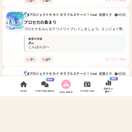
5
4
人
件
タップして参加
プロジェクトセカイ カラフルステージ！ feat. 初音ミク
4日前
プロセカの集まり
プロセカをみんなでワイワイプレイしましょう。エンジョイ勢
向け ボイスチャット基本無し
最新の投稿
ℒ𝑒𝒾
こんばんは〜
7
3
人
件
タップして参加
プロジェクトセカイ カラフルステージ！ feat. 初音ミク
4日前
注目
New
しろのプロセカ部屋！！
プロセカの初心者の方とか上級者の方とか誰でもおっけーで
広めたい
Home
Find Team Mates
Profile Card
神ゲー
Auto Match
す〜 楽しくやりましょ〜！！ よろおおおおおおおおおお
最新の投稿
しろ
こんばんは〜 よろですー！！
4
3
人
件
タップして参加