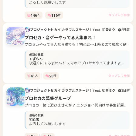
が居ましたらなるべく控えてください！ たのしくーーー！わん
よろしくお願いします
だーほーいっ！
146
116
人
件
タップして参加
プロジェクトセカイ カラフルステージ！ feat. 初音ミク
2日前
プロセカ・音ゲーやってる人集まれ！
プロセカやってる人なら誰でも！初心者〜上級者まで幅広く歓
迎します！
最新の投稿
すずらん
夜遅くにすみません！ スマホでプロセカやってます！よろ
しくお願いします！
41
23
人
件
タップして参加
プロジェクトセカイ カラフルステージ！ feat. 初音ミク
3日前
プロセカの募集グループ
プロセカ一緒に遊びませんか？ エンジョイ勢向けの募集部屋で
す！
最新の投稿
初心者
よろしくお願いします