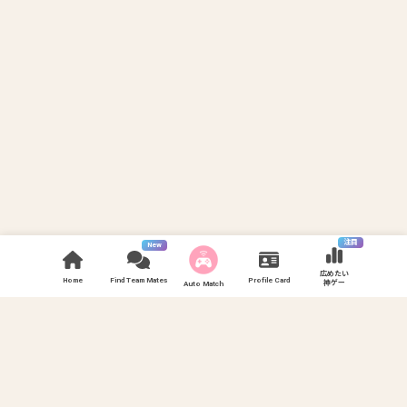
注目
New
広めたい
Home
Find Team Mates
Profile Card
神ゲー
Auto Match