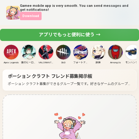
Gamee mobile app is very smooth. You can send messages and
get notifications!
Download
アプリでもっと便利に使う →
Apex Legends
僕のヒーローアカデミア ULTRA RUMBLE
VALORANT(PC)
DbD
フォートナイト
原神
Among Us
モンハンラ
ポーション クラフト
フレンド募集掲示板
ポーション クラフト募集ができるグループ一覧です。
好きなゲームのグループに
入って募集してみよう！