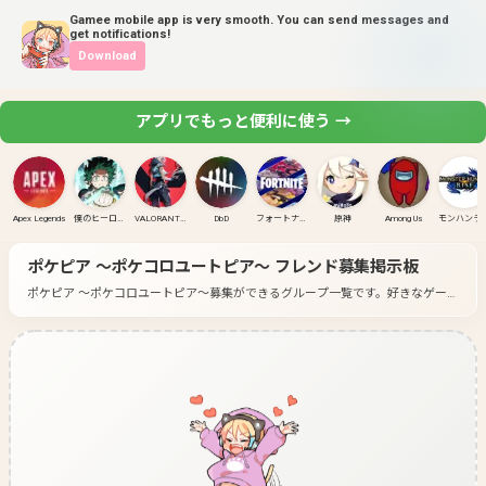
Gamee mobile app is very smooth. You can send messages and
get notifications!
Download
アプリでもっと便利に使う →
Apex Legends
僕のヒーローアカデミア ULTRA RUMBLE
VALORANT(PC)
DbD
フォートナイト
原神
Among Us
モンハンラ
ポケピア ～ポケコロユートピア～
フレンド募集掲示板
ポケピア ～ポケコロユートピア～募集ができるグループ一覧です。
好きなゲーム
のグループに入って募集してみよう！