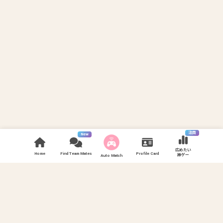
注目
New
広めたい
Home
Find Team Mates
Profile Card
神ゲー
Auto Match