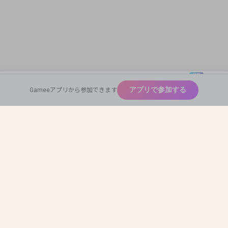
注目
New
アプリで参加する
Gameeアプリから参加できます
広めたい
Home
Find Team Mates
Profile Card
神ゲー
Auto Match