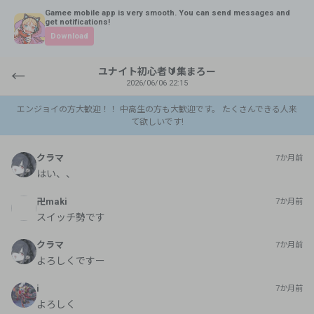
Gamee mobile app is very smooth. You can send messages and
get notifications!
Download
ユナイト初心者🔰集まろー
←
2026/06/06 22:15
エンジョイの方大歓迎！！ 中高生の方も大歓迎です。 たくさんできる人来
て欲しいです!
クラマ
7か月前
はい、、
卍maki
7か月前
スイッチ勢です
クラマ
7か月前
よろしくですー
i
7か月前
よろしく