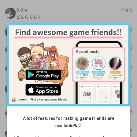
クラマ
7か月前
どちらでも！
i
7か月前
じゃあフレンドなってもらっても良いですか？
クラマ
7か月前
あっ、、ごめんなさい、、できないかも、、
クラマ
7か月前
フレンドだけなってもいいですか、？
i
7か月前
良いですよ!ゲームしたいリストに追加してくれたらなれま
すよ!
クラマ
7か月前
A lot of features for making game friends are
分かりました！
available🥳🎈
かぎょ
7か月前