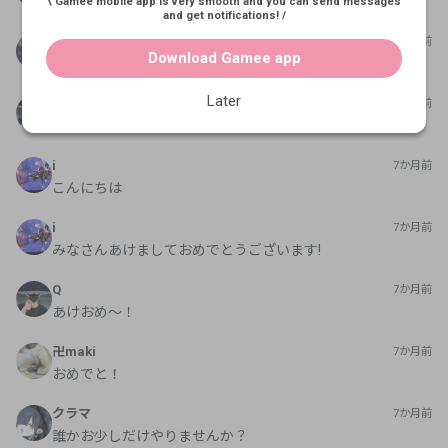
よろしくお願いします
\ Gamee mobile app is very smooth and you can send messages
and get notifications! /
i
7か月前
Download Gamee app
よろしくお願いします!
Later
Q
7か月前
こんちくわ
i
7か月前
こんにちは
i
7か月前
みなさんあけましておめでとうございます!
Q
7か月前
あけおめ〜！
卍maki
7か月前
おめでと！
クラマ
7か月前
誰かお少しだけやりませんか？