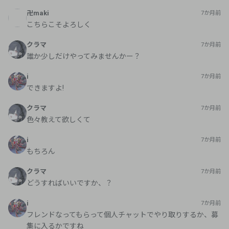
卍maki
7か月前
こちらこそよろしく
クラマ
7か月前
誰か少しだけやってみませんかー？
i
7か月前
できますよ!
クラマ
7か月前
色々教えて欲しくて
i
7か月前
もちろん
クラマ
7か月前
どうすればいいですか、？
i
7か月前
フレンドなってもらって個人チャットでやり取りするか、募
集に入るかですね