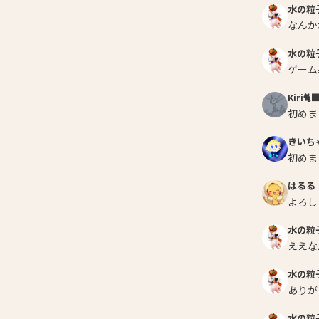
水の粒
なんか
水の粒
ゲーム
Kiri🐈‍
初めま
きいち
初めま
はるる
よろし
水の粒
ええな
水の粒
ありが
水の粒