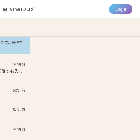
Login
Gameeブログ
ですよ笑 #マ
5か月前
ど誰でも入っ
5か月前
5か月前
5か月前