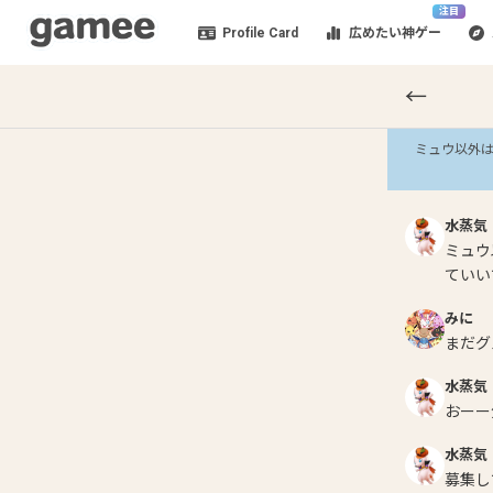
注目
Profile Card
広めたい神ゲー
←
ミュウ以外は
水蒸気
ミュウ
ていい
みに
まだグ
水蒸気
おーー
水蒸気
募集し