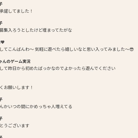
子
承諾してました！
子
募集入ろうとしたけど埋まってたがな
⬛💙
してこんばんわ〜 気軽に遊べたら嬉しいなと思い入ってみました〜😎
ゃんのゲーム実況
して昨日から初めたばっかなのでよかったら遊んでください
くお願いします！
子
んかいつの間にかめっちゃ人増えてる
子
とうございます
子