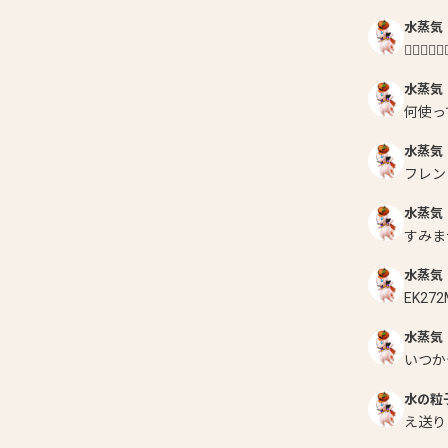
水蒸気
👍🏻👍🏻👍
水蒸気
何使っ
水蒸気
フレン
水蒸気
すみま
水蒸気
EK27
水蒸気
いつか
水の粒
え送り