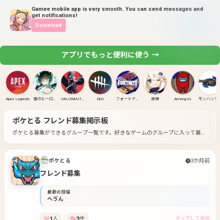
Gamee mobile app is very smooth. You can send messages and
get notifications!
Download
アプリでもっと便利に使う →
Apex Legends
僕のヒーローアカデミア ULTRA RUMBLE
VALORANT(PC)
DbD
フォートナイト
原神
Among Us
モンハンラ
ポケとる
フレンド募集掲示板
ポケとる募集ができるグループ一覧です。
好きなゲームのグループに入って募集
してみよう！
ポケとる
3か月前
フレンド募集
最新の投稿
へゔん
1
3
人
件
タップして参加