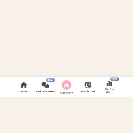
注目
New
広めたい
Home
Find Team Mates
Profile Card
神ゲー
Auto Match