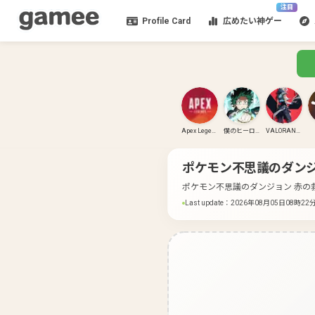
注目
Profile Card
広めたい神ゲー
Apex Legends
僕のヒーローアカデミア ULTRA RUMBLE
VALORANT(PC)
ポケモン不思議のダンジ
ポケモン不思議のダンジョン 赤の
Last update
：
2026年08月05日08時22