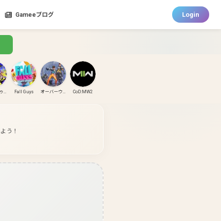
Login
Gameeブログ
スプラトゥーン3
Fall Guys
オーバーウォッチ
CoD:MW2
CoD:MW3
CoD:BO6
パズドラ
ガンダムエボリューション
みよう！