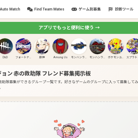
Auto Match
Find Team Mates
ゲーム別募集
診断ツール
アプリでもっと便利に使う →
DbD
フォートナイト
原神
Among Us
モンハンライズ
モンハンライズ:サンブレイク
ポケモンユナイト
ョン 赤の救助隊
フレンド募集掲示板
救助隊募集ができるグループ一覧です。
好きなゲームのグループに入って募集して
分