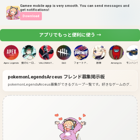
Gamee mobile app is very smooth. You can send messages and
get notifications!
Download
アプリでもっと便利に使う →
Apex Legends
僕のヒーローアカデミア ULTRA RUMBLE
VALORANT(PC)
DbD
フォートナイト
原神
Among Us
モンハンラ
pokemonLegendsArceus
フレンド募集掲示板
pokemonLegendsArceus募集ができるグループ一覧です。
好きなゲームのグ
ループに入って募集してみよう！