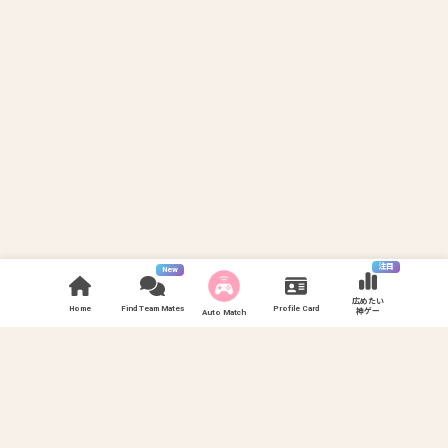
注目
New
広めたい
Home
Find Team Mates
Profile Card
神ゲー
Auto Match