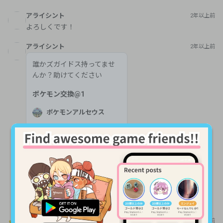
アライシント
2年以上前
誰かズガイドス持ってませ
んか？助けてください
ポケモン交換
@
1
ポケモンアルセウス
A lot of features for making game friends are
available🥳🎈
募集をみる
\ Gamee mobile app is very smooth and you can send messages
and get notifications! /
ひでまる
1年以上前
Download Gamee app
初めましてよろしくお願いいたします。
Later
あっくん
1年以上前