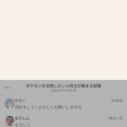
ポケモンを交換したい人同士が集まる部屋
←
2026/07/12 05:38
たまねぎ🧅
約4年前
こんちゃ
たまねぎ🧅
約4年前
色違い欲しい方いたらコメントください
たまねぎ🧅
約4年前
バクフーン、モクロー等あります
りりー
約3年前
初めまして✨よろしくお願いします😊
ゆうしん
3年近く前
よろしく
アライシント
2年以上前
よろしくです！