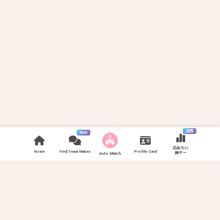
注目
New
広めたい
Home
Find Team Mates
Profile Card
神ゲー
Auto Match