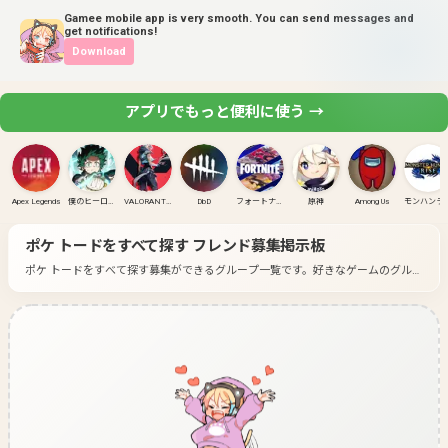
Gamee mobile app is very smooth. You can send messages and
get notifications!
Download
アプリでもっと便利に使う →
Apex Legends
僕のヒーローアカデミア ULTRA RUMBLE
VALORANT(PC)
DbD
フォートナイト
原神
Among Us
モンハンラ
ポケ トードをすべて探す
フレンド募集掲示板
ポケ トードをすべて探す募集ができるグループ一覧です。
好きなゲームのグルー
プに入って募集してみよう！