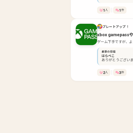
1
1
人
件
プレートアップ！
xbox gamep
ゲーム下手ですが、よ
最新の投稿
はらぺこ
ありがとうございま
2
3
人
件