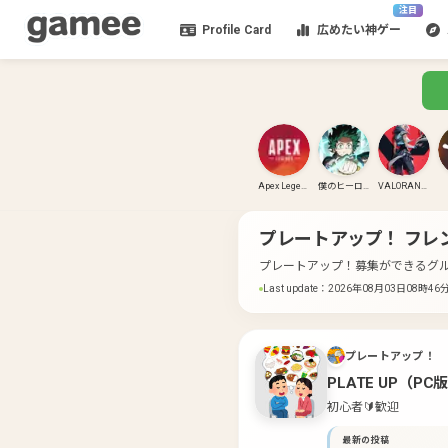
注目
Profile Card
広めたい神ゲー
Apex Legends
僕のヒーローアカデミア ULTRA RUMBLE
VALORANT(PC)
プレートアップ！
フレ
プレートアップ！募集ができるグ
Last update
：
2026年08月03日08時46
プレートアップ！
PLATE UP（PC
初心者🔰歓迎
最新の投稿