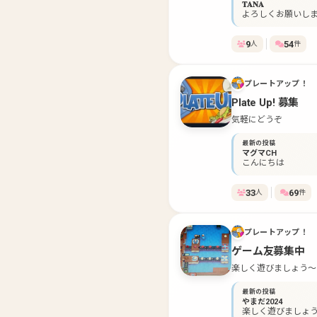
𝐓𝐀𝐍𝐀
よろしくお願いします(
9
54
人
件
プレートアップ！
Plate Up! 募集
気軽にどうぞ
最新の投稿
マグマCH
こんにちは
33
69
人
件
プレートアップ！
ゲーム友募集中
楽しく遊びましょう〜
最新の投稿
やまだ2024
楽しく遊びましょう