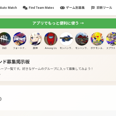
Auto Match
Find Team Mates
ゲーム別募集
診断ツール
アプリでもっと便利に使う →
DbD
フォートナイト
原神
Among Us
モンハンライズ
モンハンライズ:サンブレイク
ポケモンユナイト
ンド募集掲示板
ループ一覧です。
好きなゲームのグループに入って募集してみよう！
分
版）