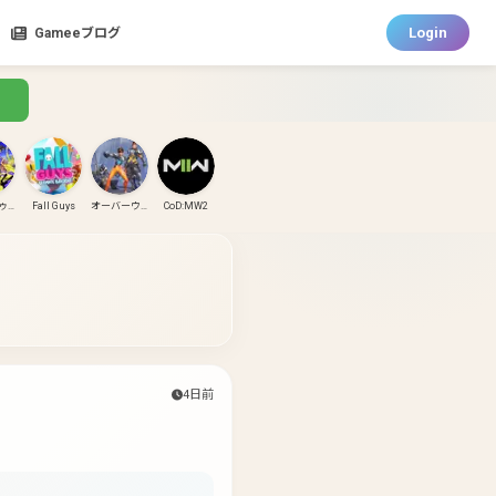
Login
Gameeブログ
スプラトゥーン3
Fall Guys
オーバーウォッチ
CoD:MW2
CoD:MW3
CoD:BO6
パズドラ
ガンダムエボリューション
4日前