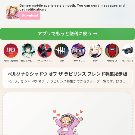
Gamee mobile app is very smooth. You can send messages and
get notifications!
Download
アプリでもっと便利に使う →
Apex Legends
僕のヒーローアカデミア ULTRA RUMBLE
VALORANT(PC)
DbD
フォートナイト
原神
Among Us
モンハンラ
ペルソナQ シャドウ オブ ザ ラビリンス
フレンド募集掲示板
ペルソナQ シャドウ オブ ザ ラビリンス募集ができるグループ一覧です。
好きな
ゲームのグループに入って募集してみよう！