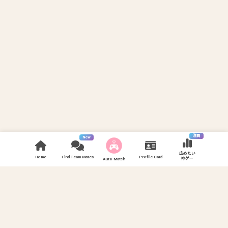
注目
New
広めたい
Home
Find Team Mates
Profile Card
神ゲー
Auto Match