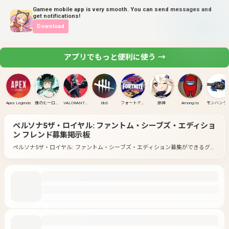
Gamee mobile app is very smooth. You can send messages and
get notifications!
Download
アプリでもっと便利に使う →
Apex Legends
僕のヒーローアカデミア ULTRA RUMBLE
VALORANT(PC)
DbD
フォートナイト
原神
Among Us
モンハンラ
ペルソナ5ザ・ロイヤル: ファントム・シーブズ・エディショ
ン
フレンド募集掲示板
ペルソナ5ザ・ロイヤル: ファントム・シーブズ・エディション募集ができるグル
ープ一覧です。
好きなゲームのグループに入って募集してみよう！