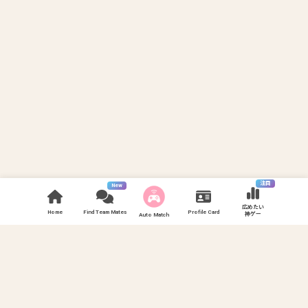
注目
New
広めたい
Home
Find Team Mates
Profile Card
神ゲー
Auto Match