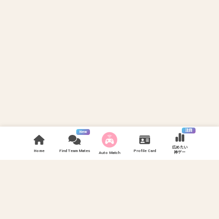
注目
New
広めたい
Home
Find Team Mates
Profile Card
神ゲー
Auto Match