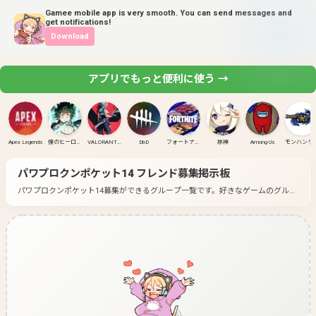
Gamee mobile app is very smooth. You can send messages and
get notifications!
Download
アプリでもっと便利に使う →
Apex Legends
僕のヒーローアカデミア ULTRA RUMBLE
VALORANT(PC)
DbD
フォートナイト
原神
Among Us
モンハンラ
パワプロクンポケット14
フレンド募集掲示板
パワプロクンポケット14募集ができるグループ一覧です。
好きなゲームのグルー
プに入って募集してみよう！