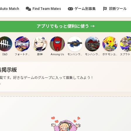
Auto Match
Find Team Mates
ゲーム別募集
診断ツール
アプリでもっと便利に使う →
DbD
フォートナイト
原神
Among Us
モンハンライズ
モンハンライズ:サンブレイク
ポケモンユナイト
集掲示板
一覧です。
好きなゲームのグループに入って募集してみよう！
分