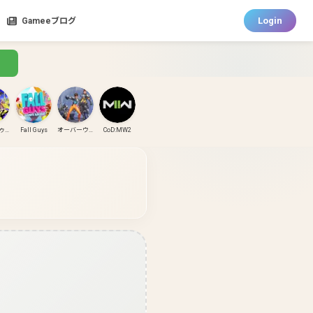
Login
Gameeブログ
スプラトゥーン3
Fall Guys
オーバーウォッチ
CoD:MW2
CoD:MW3
CoD:BO6
パズドラ
ガンダムエボリューション