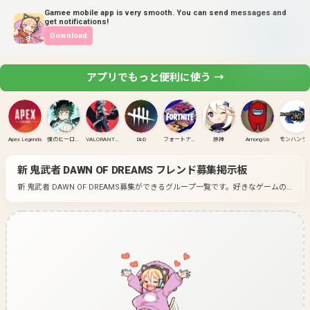
Gamee mobile app is very smooth. You can send messages and
get notifications!
Download
アプリでもっと便利に使う →
Apex Legends
僕のヒーローアカデミア ULTRA RUMBLE
VALORANT(PC)
DbD
フォートナイト
原神
Among Us
モンハンラ
新 鬼武者 DAWN OF DREAMS
フレンド募集掲示板
新 鬼武者 DAWN OF DREAMS募集ができるグループ一覧です。
好きなゲームの
グループに入って募集してみよう！