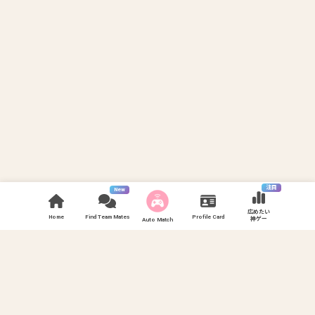
注目
New
広めたい
Home
Find Team Mates
Profile Card
神ゲー
Auto Match