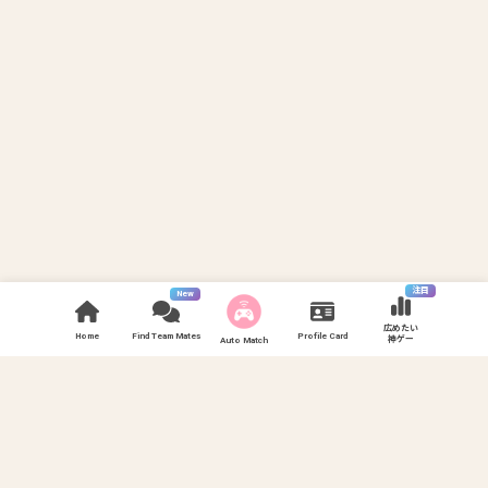
注目
New
広めたい
Home
Find Team Mates
Profile Card
神ゲー
Auto Match