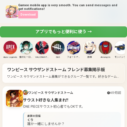
Gamee mobile app is very smooth. You can send messages and
get notifications!
Download
アプリでもっと便利に使う →
Apex Legends
僕のヒーローアカデミア ULTRA RUMBLE
VALORANT(PC)
DbD
フォートナイト
原神
Among Us
モンハンラ
ワンピース サウザンドストーム
フレンド募集掲示板
ワンピース サウザンドストーム募集ができるグループ一覧です。
好きなゲームの
グループに入って募集してみよう！
ワンピース サウザンドストーム
4か月前
サウスト好きな人集まれ‼︎
ONE PIECEサウスト初心者でもOKです。
最新の投稿
くり
誰か一緒にしませんか？