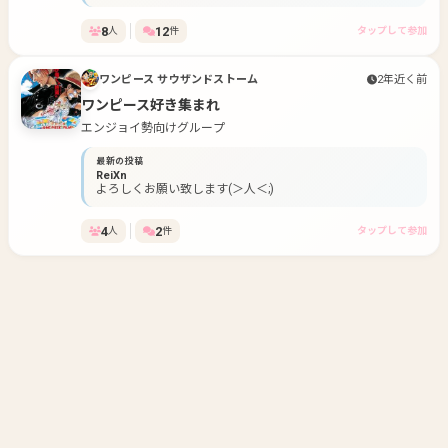
8
12
人
件
タップして参加
ワンピース サウザンドストーム
2年近く前
ワンピース好き集まれ
エンジョイ勢向けグループ
最新の投稿
ReiXn
よろしくお願い致します(＞人＜;)
4
2
人
件
タップして参加