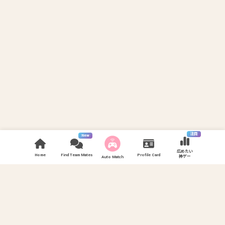
注目
New
広めたい
Home
Find Team Mates
Profile Card
神ゲー
Auto Match