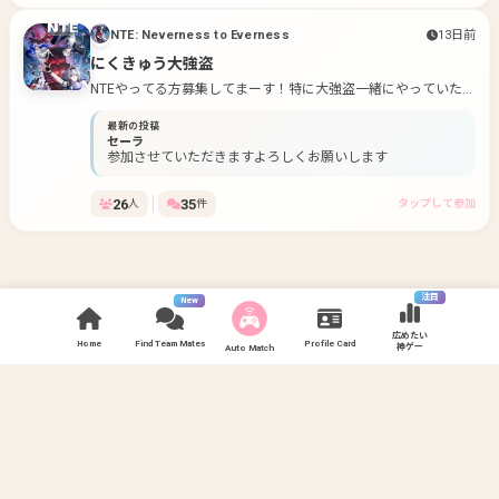
NTE: Neverness to Everness
13日前
にくきゅう大強盗
NTEやってる方募集してまーす！特に大強盗一緒にやっていただ
ける方だとめっちゃ助かります！ ガチ勢の方はごめんなさい！
最新の投稿
エンジョイ勢の方のみの募集です。雑談もしながらだとなおい
セーラ
いですね！ 主はガチガチの夜型なので夜型の人と時間合うか
参加させていただきますよろしくお願いします
な！ お待ちしております〜
26
35
人
件
タップして参加
注目
New
広めたい
Home
Find Team Mates
Profile Card
神ゲー
Auto Match