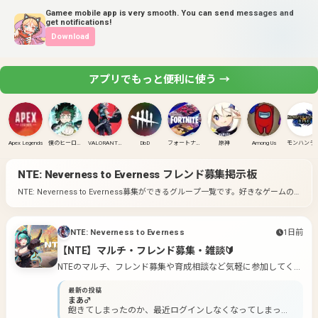
Gamee mobile app is very smooth. You can send messages and
get notifications!
Download
アプリでもっと便利に使う →
Apex Legends
僕のヒーローアカデミア ULTRA RUMBLE
VALORANT(PC)
DbD
フォートナイト
原神
Among Us
モンハンラ
NTE: Neverness to Everness
フレンド募集掲示板
NTE: Neverness to Everness募集ができるグループ一覧です。
好きなゲームの
グループに入って募集してみよう！
NTE: Neverness to Everness
1日前
【NTE】マルチ・フレンド募集・雑談🔰
NTEのマルチ、フレンド募集や育成相談など気軽に参加してくだ
さい
最新の投稿
まあ♂
飽きてしまったのか、最近ログインしなくなってしまった