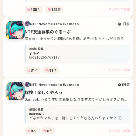
フレンドが多く寂しいです😔お気軽にフレンド飛ばしてく
ださい🙇‍♂️uid218265769117
135
151
人
件
タップして参加
NTE: Neverness to Everness
1日前
NTE友達募集のぐるーぷ
気ままにゆったりと時間がある時にあそべる おともだち作りの
場をつくりました。 よろしくお願いします、基本ゲームの利用
最新の投稿
規約だけ守って遊びましょうね
まあ♂
uid218265769117
31
11
人
件
タップして参加
NTE: Neverness to Everness
4日前
探検！楽しくやろう
Gamee初心者です初の募集となりますので何かしらミスがある
かと思いますご承知の上お願いいたします
最新の投稿
kaizin612
どなたかマルチを一緒にしてくださる方おりますか？（）
9
8
人
件
タップして参加