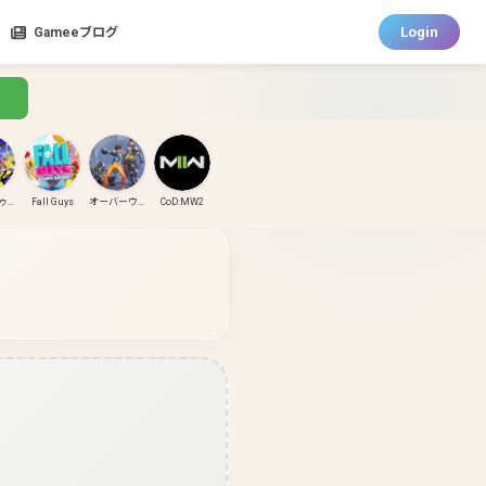
Login
Gameeブログ
スプラトゥーン3
Fall Guys
オーバーウォッチ
CoD:MW2
CoD:MW3
CoD:BO6
パズドラ
ガンダムエボリューション