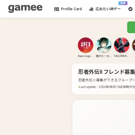
注目
Profile Card
広めたい神ゲー
Apex Legends
僕のヒーローアカデミア ULTRA RUMBLE
VALORANT(PC)
忍者外伝Ⅱ
フレンド募集
忍者外伝Ⅱ募集ができるグループ
Last update
：
2026年08月10日08時39