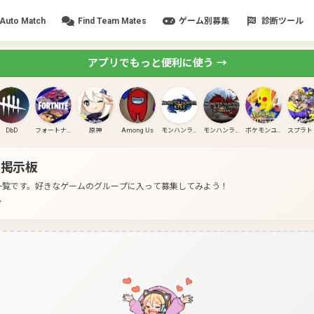
Auto Match
Find Team Mates
ゲーム別募集
診断ツール
アプリでもっと便利に使う →
DbD
フォートナイト
原神
Among Us
モンハンライズ
モンハンライズ:サンブレイク
ポケモンユナイト
掲示板
一覧です。
好きなゲームのグループに入って募集してみよう！
分