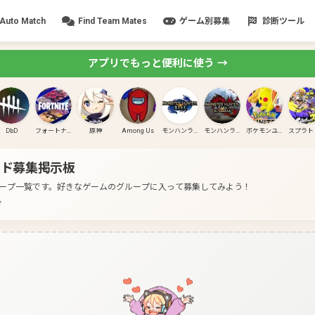
Auto Match
Find Team Mates
ゲーム別募集
診断ツール
アプリでもっと便利に使う →
DbD
フォートナイト
原神
Among Us
モンハンライズ
モンハンライズ:サンブレイク
ポケモンユナイト
ド募集掲示板
ープ一覧です。
好きなゲームのグループに入って募集してみよう！
分