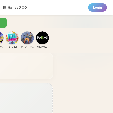
Login
Gameeブログ
スプラトゥーン3
Fall Guys
オーバーウォッチ
CoD:MW2
CoD:MW3
CoD:BO6
パズドラ
ガンダムエボリューション