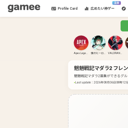
注目
Profile Card
広めたい神ゲー
Apex Legends
僕のヒーローアカデミア ULTRA RUMBLE
VALORANT(PC)
魍魎戦記マダラ2
フレン
魍魎戦記マダラ2募集ができるグル
Last update
：
2026年08月06日08時12