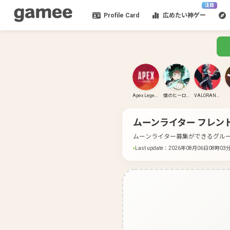
注目
Profile Card
広めたい神ゲー
Apex Legends
僕のヒーローアカデミア ULTRA RUMBLE
VALORANT(PC)
ムーンライター
フレン
ムーンライター募集ができるグル
Last update
：
2026年08月06日08時03