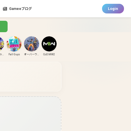
Login
Gameeブログ
スプラトゥーン3
Fall Guys
オーバーウォッチ
CoD:MW2
CoD:MW3
CoD:BO6
パズドラ
ガンダムエボリューション