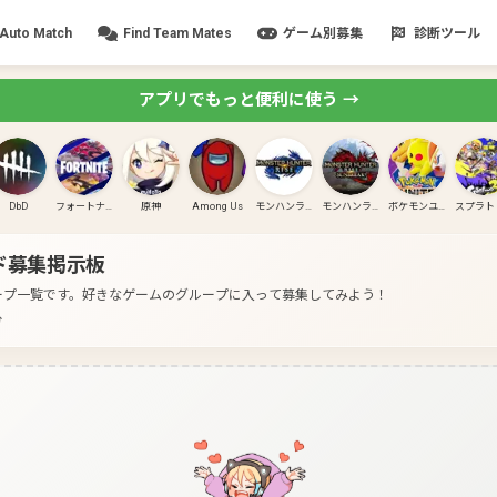
Auto Match
Find Team Mates
ゲーム別募集
診断ツール
アプリでもっと便利に使う →
DbD
フォートナイト
原神
Among Us
モンハンライズ
モンハンライズ:サンブレイク
ポケモンユナイト
ド募集掲示板
ープ一覧です。
好きなゲームのグループに入って募集してみよう！
分