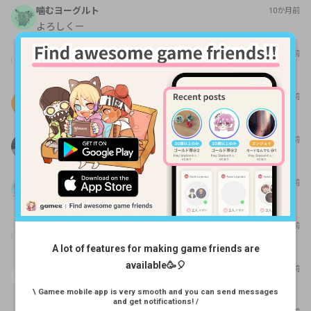
噛むヨーグルト
10か月前
よろしくー
はる
10か月前
よろしくお願いします
マシマシ
9か月前
よろしくお願いします
やる色々
9か月前
よろしくお願いします！
あすか
9か月前
よろしくお願いします！
かさぶた
8か月前
よろしくお願いします
A lot of features for making game friends are
available🥳🎈
ばっしー
7か月前
どなたかやりませんか？
\ Gamee mobile app is very smooth and you can send messages
and get notifications! /