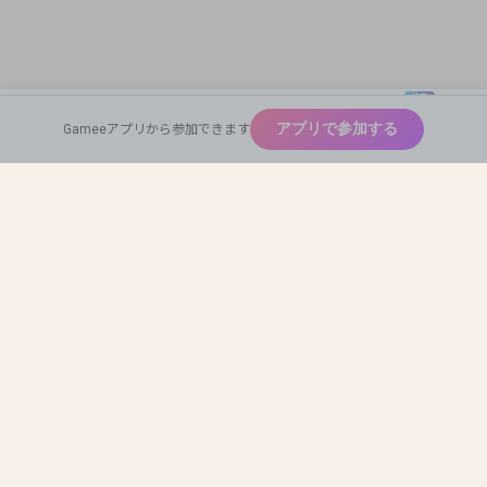
注目
New
アプリで参加する
Gameeアプリから参加できます
広めたい
Home
Find Team Mates
Profile Card
神ゲー
Auto Match