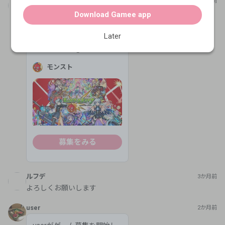
はまちゃん
7か月前
Download Gamee app
書庫全部運極が目標です！
よろです(*^^*)
Later
こだわらない
@
3
モンスト
募集をみる
ルフデ
3か月前
よろしくお願いします
user
2か月前