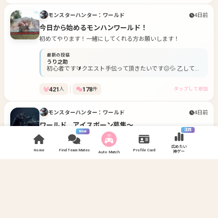
ます。 https://gamee.games/links/nt5hwc
モンスターハンター：ワールド
4日前
今日から始めるモンハンワールド！
初めてやります！一緒にしてくれる方お願いします！
最新の投稿
うり之助
初心者です🔰クエスト手伝って頂きたいです😖💦 乙しても
怒らない方や、エンジョイ勢の皆さまよろしくお願いしま
す‼️
421
178
人
件
タップして参加
モンスターハンター：ワールド
4日前
ワールド、アイスボーン募集～
注目
New
皆で楽しく、ワイワイと！ ワールドでもアイスボーンでもどし
どし来てください！！ フリクエコンプ、ランク上げ、ストーリ
広めたい
Home
Find Team Mates
Profile Card
神ゲー
最新の投稿
Auto Match
ー攻略なんでもござれ！
ひなと
アイスボーンともだち作りたいです。!!
83
12
人
件
タップして参加
モンスターハンター：ワールド
14日前