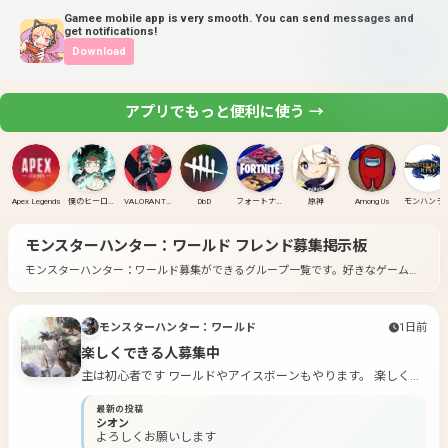
Gamee mobile app is very smooth. You can send messages and
get notifications!
Download
アプリでもっと便利に使う →
Apex Legends
僕のヒーローアカデミア ULTRA RUMBLE
VALORANT(PC)
DbD
フォートナイト
原神
Among Us
モンハンラ
モンスターハンター：ワールド
フレンド募集掲示板
モンスターハンター：ワールド募集ができるグループ一覧です。
好きなゲームの
グループに入って募集してみよう！
モンスターハンター：ワールド
1日前
楽しくできる人募集中
主は初心者です ワールドやアイスボーンもやります。 楽しく遊
べる人募集中
最新の投稿
シオン
よろしくお願いします