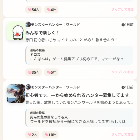
54
4
人
件
タップして参加
モンスターハンター：ワールド
1日前
みんなで楽しく！
悪口 初心者いじめ マイナスのことだめ！ 教え合おう！
最新の投稿
ドロス
こんばんは。ゲーム募集アプリ初めてで、マナーがなって
いないところもあると思いますが、よろしくお願いします
🙇
35
5
人
件
タップして参加
モンスターハンター：ワールド
1日前
初心者です。一から始められるハンター募集してます。
買った後、放置していたモンハンワールドを始めようと思って
ます。 募集はPCの人のみです。 一人でやるのも暇だし、一緒に
最新の投稿
初めからできる人探してます！ (経験者さんの圧倒的なPOWER
死んだ魚の目をしてる人
で進めるのも爽快ですが、自分は苦労しながら一歩一歩進めて
ワールドを最初から一緒にできる人探してます! もしくはラ
いきたいので？)
ンクが近い人でー(下位ランク) (自分はまだワールド未経験
者) PCの人のみでお願いします 今回は人募集のみですの
2
10
人
件
タップして参加
で、以下のグループ参加後、日程調整する感じでお願いし