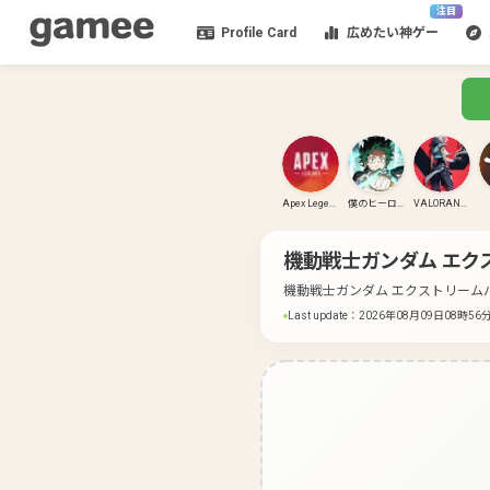
注目
Profile Card
広めたい神ゲー
Apex Legends
僕のヒーローアカデミア ULTRA RUMBLE
VALORANT(PC)
機動戦士ガンダム エク
機動戦士ガンダム エクストリーム
Last update
：
2026年08月09日08時56