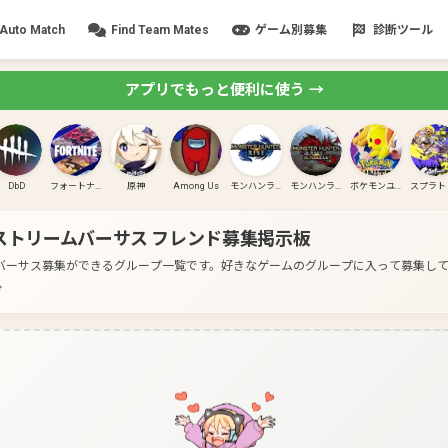
Auto Match
Find Team Mates
ゲーム別募集
診断ツール
アプリでもっと便利に使う →
DbD
フォートナイト
原神
Among Us
モンハンライズ
モンハンライズ:サンブレイク
ポケモンユナイト
ストリームバーサス
フレンド募集掲示板
バーサス募集ができるグループ一覧です。
好きなゲームのグループに入って募集し
分