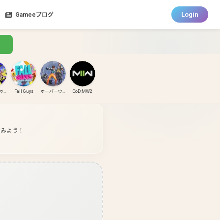
Login
Gameeブログ
スプラトゥーン3
Fall Guys
オーバーウォッチ
CoD:MW2
CoD:MW3
CoD:BO6
パズドラ
ガンダムエボリューション
てみよう！