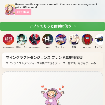
Gamee mobile app is very smooth. You can send messages and
get notifications!
Download
アプリでもっと便利に使う →
Apex Legends
僕のヒーローアカデミア ULTRA RUMBLE
VALORANT(PC)
DbD
フォートナイト
原神
Among Us
モンハンラ
マインクラフトダンジョンズ
フレンド募集掲示板
マインクラフトダンジョンズ募集ができるグループ一覧です。
好きなゲームのグ
ループに入って募集してみよう！