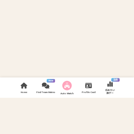
注目
New
広めたい
Home
Find Team Mates
Profile Card
神ゲー
Auto Match