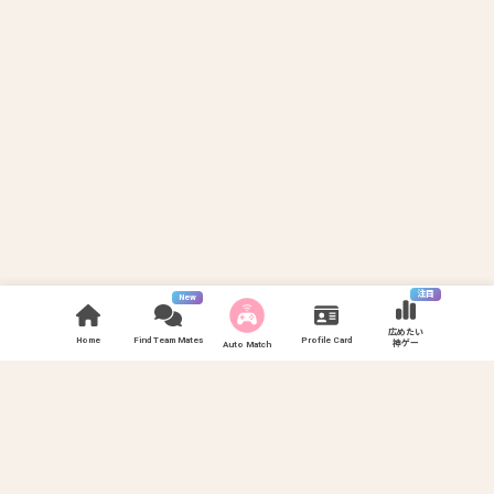
注目
New
広めたい
Home
Find Team Mates
Profile Card
神ゲー
Auto Match