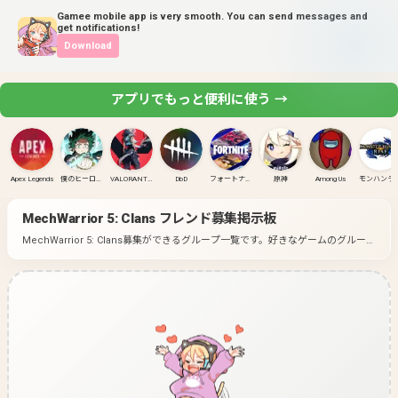
Gamee mobile app is very smooth. You can send messages and
get notifications!
Download
アプリでもっと便利に使う →
Apex Legends
僕のヒーローアカデミア ULTRA RUMBLE
VALORANT(PC)
DbD
フォートナイト
原神
Among Us
モンハンラ
MechWarrior 5: Clans
フレンド募集掲示板
MechWarrior 5: Clans募集ができるグループ一覧です。
好きなゲームのグループ
に入って募集してみよう！