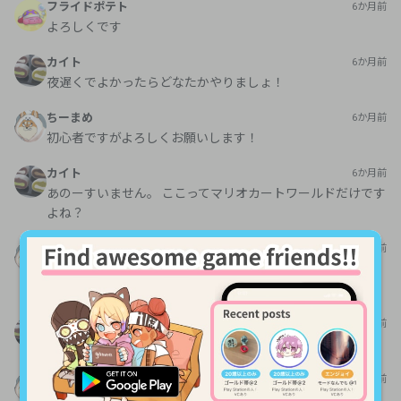
フライドポテト
6か月前
よろしくです
カイト
6か月前
夜遅くでよかったらどなたかやりましょ！
ちーまめ
6か月前
初心者ですがよろしくお願いします！
カイト
6か月前
あのーすいません。 ここってマリオカートワールドだけです
よね？
ちーまめ
6か月前
はい！自分はマリオカートワールド目当てで来ました！ 質
問の意味が違っていたらすみません🙇
カイト
6か月前
なるほどです〜分かりました。 ありがとうございます
ちーまめ
6か月前
こちらこそありがとうございます。 よろしくお願いします！