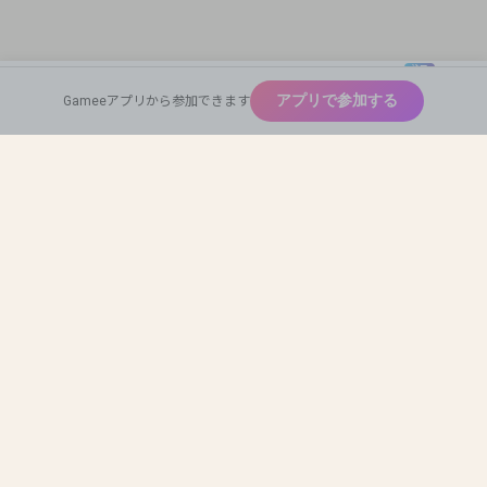
注目
New
アプリで参加する
Gameeアプリから参加できます
広めたい
Home
Find Team Mates
Profile Card
神ゲー
Auto Match