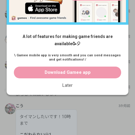
カイト
6か月前
なんか入ってきて早々すいません でした！ よろしくお願い
します🙇
A lot of features for making game friends are
ちーまめ
6か月前
全然大丈夫です！ よろしくお願いします！ タイミング合っ
available🥳🎈
たらマリカやりましょう！
\ Gamee mobile app is very smooth and you can send messages
and get notifications! /
カイト
6か月前
まあそうですねー タイミング合ったらマリカやりましょ
Download Gamee app
う！
Later
えいた
4か月前
よろしくお願いします
こう
3か月前
タイマンしたいです！10時
まで
こだわらない
@
1