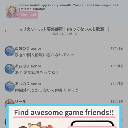
Gamee mobile app is very smooth. You can send messages and
get notifications!
Download
マリカワールド募集部屋！(持ってない人も歓迎！)
←
2026/08/01 08:12
あおのり aonori
12か月前
暴言や個人情報は書かないでね〜
あおのり aonori
12か月前
あと 常識はまもってね！
あおのり aonori
12か月前
仲間外れとかしないで仲良くやろう
リール
12か月前
よろしくお願いします
あおのり aonori
12か月前
よろしくお願いします