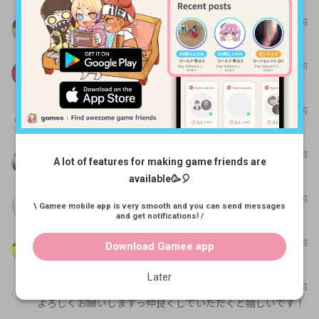
スライ
10か月前
よろしくお願いします
もかもあ
7か月前
よろしくお願いします
あおのり
7か月前
よろしくお願いします〜
リール
7か月前
A lot of features for making game friends are
はい〜
available🥳🎈
アマランス
7か月前
\ Gamee mobile app is very smooth and you can send messages
よろしくお願いします！R 8536 現在 8000前後です！
and get notifications! /
zap
6か月前
Download Gamee app
よろしくお願いしますレートは7000代です初心者です
Later
しゃけ
約2か月前
よろしくお願いしますっ仲良くしていただくと嬉しいです！