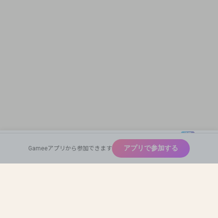
注目
New
アプリで参加する
Gameeアプリから参加できます
広めたい
Home
Find Team Mates
Profile Card
神ゲー
Auto Match