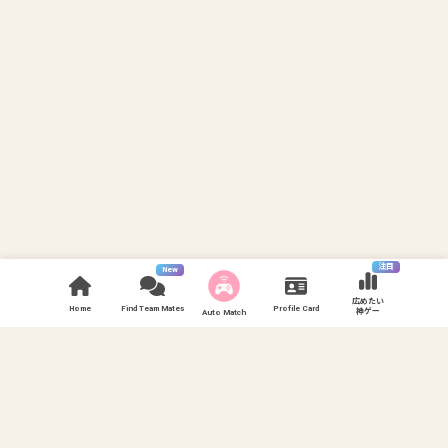
注目
New
広めたい
Home
Find Team Mates
Profile Card
神ゲー
Auto Match