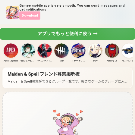
Gamee mobile app is very smooth. You can send messages and
get notifications!
Download
アプリでもっと便利に使う →
Apex Legends
僕のヒーローアカデミア ULTRA RUMBLE
VALORANT(PC)
DbD
フォートナイト
原神
Among Us
モンハンラ
Maiden & Spell
フレンド募集掲示板
Maiden & Spell募集ができるグループ一覧です。
好きなゲームのグループに入
って募集してみよう！