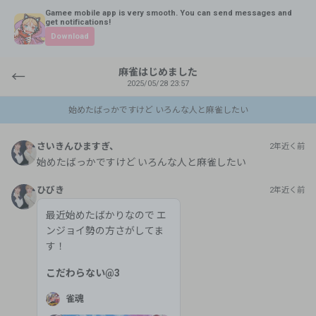
Gamee mobile app is very smooth. You can send messages and
get notifications!
Download
麻雀はじめました
←
2025/05/28 23:57
始めたばっかですけど いろんな人と麻雀したい
さいきんひますぎ、
2年近く前
始めたばっかですけど いろんな人と麻雀したい
ひびき
2年近く前
最近始めたばかりなので エ
ンジョイ勢の方さがしてま
す！
こだわらない
@
3
雀魂