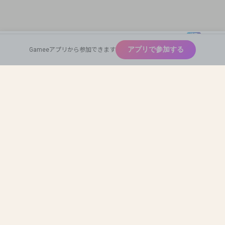
注目
New
アプリで参加する
Gameeアプリから参加できます
広めたい
Home
Find Team Mates
Profile Card
神ゲー
Auto Match