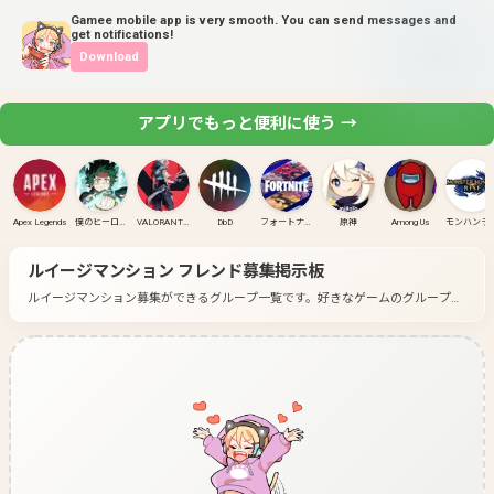
Gamee mobile app is very smooth. You can send messages and
get notifications!
Download
アプリでもっと便利に使う →
Apex Legends
僕のヒーローアカデミア ULTRA RUMBLE
VALORANT(PC)
DbD
フォートナイト
原神
Among Us
モンハンラ
ルイージマンション
フレンド募集掲示板
ルイージマンション募集ができるグループ一覧です。
好きなゲームのグループに
入って募集してみよう！