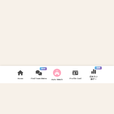
注目
New
広めたい
Home
Find Team Mates
Profile Card
神ゲー
Auto Match