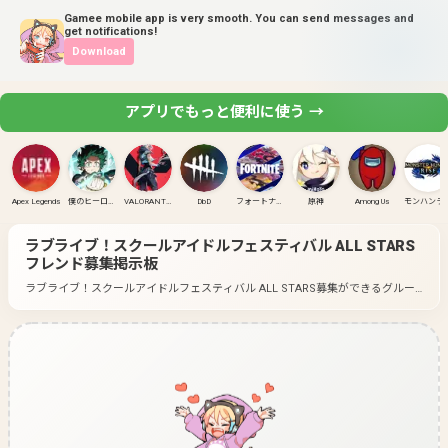
Gamee mobile app is very smooth. You can send messages and
get notifications!
Download
アプリでもっと便利に使う →
Apex Legends
僕のヒーローアカデミア ULTRA RUMBLE
VALORANT(PC)
DbD
フォートナイト
原神
Among Us
モンハンラ
ラブライブ！スクールアイドルフェスティバル ALL STARS
フレンド募集掲示板
ラブライブ！スクールアイドルフェスティバル ALL STARS募集ができるグルー
プ一覧です。
好きなゲームのグループに入って募集してみよう！