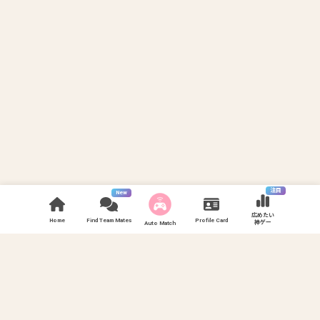
注目
New
広めたい
Home
Find Team Mates
Profile Card
神ゲー
Auto Match