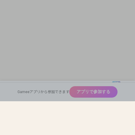
注目
New
アプリで参加する
Gameeアプリから参加できます
広めたい
Home
Find Team Mates
Profile Card
神ゲー
Auto Match