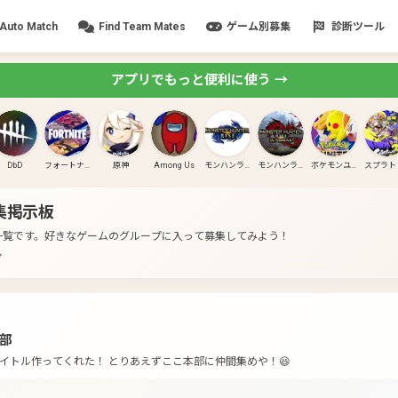
Auto Match
Find Team Mates
ゲーム別募集
診断ツール
アプリでもっと便利に使う →
DbD
フォートナイト
原神
Among Us
モンハンライズ
モンハンライズ:サンブレイク
ポケモンユナイト
集掲示板
一覧です。
好きなゲームのグループに入って募集してみよう！
分
本部
イトル作ってくれた！ とりあえずここ本部に仲間集めや！😆