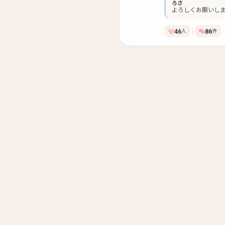
ろさ
よろしくお願いし
46
86
人
件