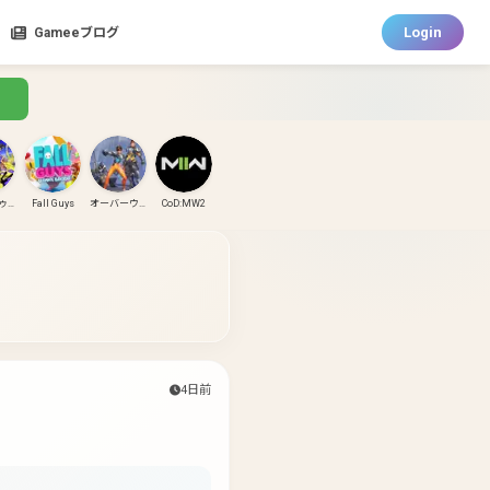
Login
Gameeブログ
スプラトゥーン3
Fall Guys
オーバーウォッチ
CoD:MW2
CoD:MW3
CoD:BO6
パズドラ
ガンダムエボリューション
4日前