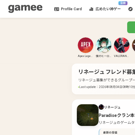
注目
Profile Card
広めたい神ゲー
Apex Legends
僕のヒーローアカデミア ULTRA RUMBLE
VALORANT(PC)
リネージュ
フレンド募
リネージュ募集ができるグループ
Last update
：
2026年08月04日08時10
リネージュ
Paradiseクラン
リネージュのゲームタ
最新の投稿