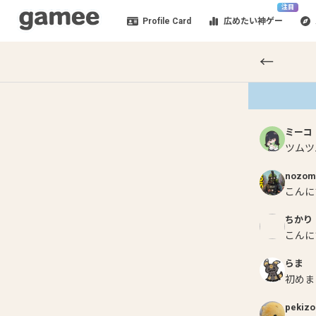
注目
Profile Card
広めたい神ゲー
←
ミーコ
ツムツ
nozom
こんに
ちかり
こんに
らま
初めま
pekizo