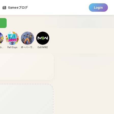
Login
Gameeブログ
スプラトゥーン3
Fall Guys
オーバーウォッチ
CoD:MW2
CoD:MW3
CoD:BO6
パズドラ
ガンダムエボリューション