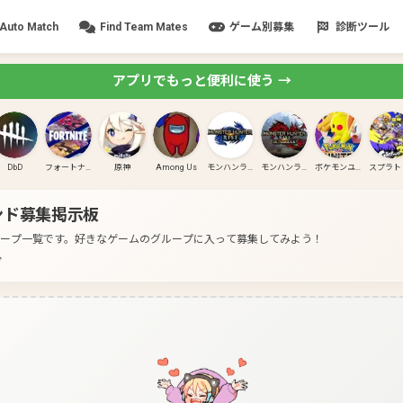
Auto Match
Find Team Mates
ゲーム別募集
診断ツール
アプリでもっと便利に使う →
DbD
フォートナイト
原神
Among Us
モンハンライズ
モンハンライズ:サンブレイク
ポケモンユナイト
ンド募集掲示板
ループ一覧です。
好きなゲームのグループに入って募集してみよう！
分