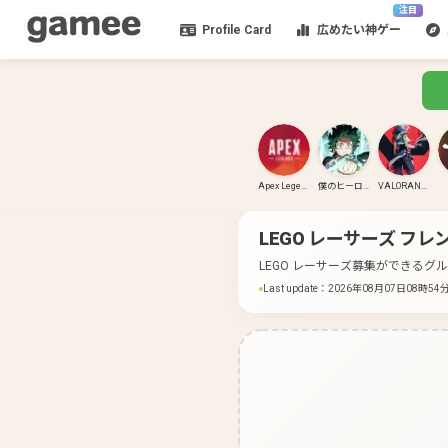
注目
Profile Card
広めたい神ゲー
Apex Legends
僕のヒーローアカデミア ULTRA RUMBLE
VALORANT(PC)
LEGO レーサーズ
フレ
LEGO レーサーズ募集ができるグ
Last update
：
2026年08月07日08時54