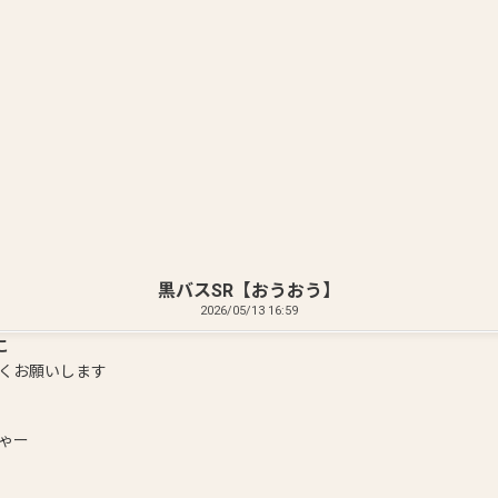
Auto Match
Find Team Mates
ゲーム別募集
診断ツール
黒バスSR【おうおう】
2026/05/13 16:59
みんなで遊びましょー
う
で遊びましょー
くお願いします
こ
くお願いします
ゃー