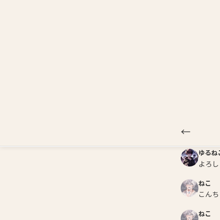
注目
Profile Card
広めたい神ゲー
←
おうお
みんな
みくろ
よろし
ゆるね
よろし
ねこ
こんち
ねこ