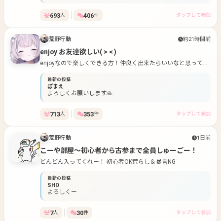
693
406
人
件
タップして参加
荒野行動
約21時間前
enjoy お友達欲しい( > < )
enjoyなので楽しくできる方！仲良く出来たらいいなと思ってま
す！
最新の投稿
ぽまえ
よろしくお願いします🙏
713
353
人
件
タップして参加
荒野行動
1日前
こーや部屋～初心者から古参まで全員しゅーごー！
どんどん入ってくれー！ 初心者OK荒らし＆暴言NG
最新の投稿
SHO
よろしくー
7
30
人
件
タップして参加