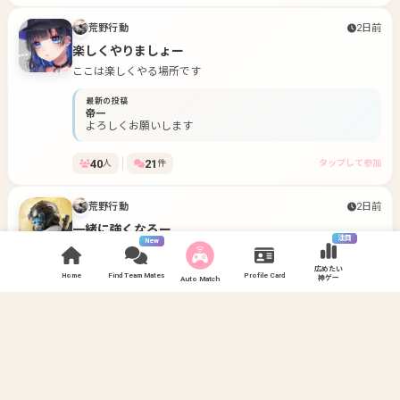
荒野行動
2日前
楽しくやりましょー
ここは楽しくやる場所です
最新の投稿
帝一
よろしくお願いします
40
21
人
件
タップして参加
荒野行動
2日前
一緒に強くなろー
注目
New
主下手くそですが楽しくやりましょー！
広めたい
Home
Find Team Mates
Profile Card
神ゲー
最新の投稿
Auto Match
かつ丼特殊部隊
こんばんは初見です
73
34
人
件
タップして参加
荒野行動
18日前