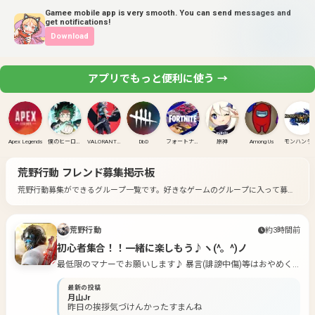
Gamee mobile app is very smooth. You can send messages and
get notifications!
Download
アプリでもっと便利に使う →
Apex Legends
僕のヒーローアカデミア ULTRA RUMBLE
VALORANT(PC)
DbD
フォートナイト
原神
Among Us
モンハンラ
荒野行動
フレンド募集掲示板
荒野行動募集ができるグループ一覧です。
好きなゲームのグループに入って募集
してみよう！
荒野行動
約3時間前
初心者集合！！一緒に楽しもう♪ヽ(^。^)ノ
最低限のマナーでお願いします♪ 暴言(誹謗中傷)等はおやめく
ださい。
最新の投稿
月山Jr
昨日の挨拶気づけんかったすまんね