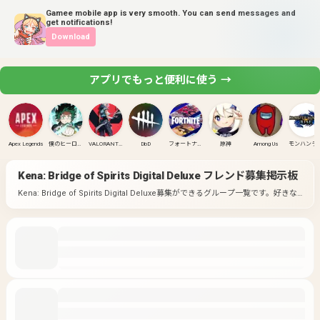
Gamee mobile app is very smooth. You can send messages and
get notifications!
Download
アプリでもっと便利に使う →
Apex Legends
僕のヒーローアカデミア ULTRA RUMBLE
VALORANT(PC)
DbD
フォートナイト
原神
Among Us
モンハンラ
Kena: Bridge of Spirits Digital Deluxe
フレンド募集掲示板
Kena: Bridge of Spirits Digital Deluxe募集ができるグループ一覧です。
好きな
ゲームのグループに入って募集してみよう！